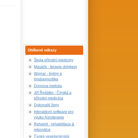
Oblíbené odkazy
Škola přírodní medicíny
Masáže - terapie dotykem
Wojnar - byliny a
irisdiagnostika
Dornova metoda
Jiří Řešátko - Čínská a
přírodní medicína
Dokonalé ženy
Interaktivní software pro
výuku fyzioterapie
Rehamil - rehabilitace &
rekondice
Česká vegetariánská