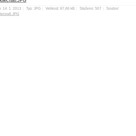
olecna6.JPG
: 14. 1. 2013
|
Typ: JPG
|
Velikost: 87,66 kB
|
Staženo: 507
|
Soubor:
lecna6.JPG