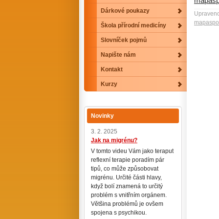
mapasp
Dárkové poukazy
Upraveno
mapaspo
Škola přírodní medicíny
Slovníček pojmů
Napište nám
Kontakt
Kurzy
Novinky
3. 2. 2025
Jak na migrénu?
V tomto videu Vám jako teraput
reflexní terapie poradím pár
tipů, co může způsobovat
migrénu. Určité části hlavy,
když bolí znamená to určitý
problém s vnitřním orgánem.
Většina problémů je ovšem
spojena s psychikou.