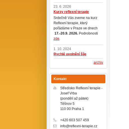
23. 6. 2026
Kurzy reflexní terapie
Srdečně Vás zveme na kurz
Reflexní terapie, který
pořádáme v Praze ve dnech
17.-20.9. 2026.
Podrobnosti
zde
.
1. 10. 2024
Rychlé uvolnění šíje
archiv
Kontakt
Středisko Reflexní terapie -
Josef Vrba
(pondělí až pátek)
Těšnov 5
110 00 Praha 1
+420 603 507 459
info@reflexni-terapie.cz