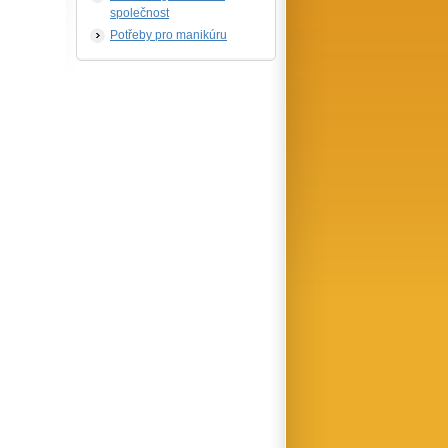
společnost
Potřeby pro manikúru