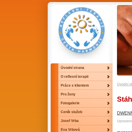
Úvodní strana
O reflexní terapii
Úvodní s
Práce s klientem
Pro ženy
Stá
Fotogalerie
Ceník služeb
DWENN
Josef Vrba
Upraveno
Eva Vrbová