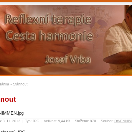
tránka
» Stáhnout
hnout
IMMEN.jpg
: 3. 11. 2013
|
Typ: JPG
|
Velikost: 9,44 kB
|
Staženo: 870
|
Soubor:
DWENNIM