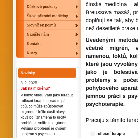
čínská medicína -
a
Dárkové poukazy
Breussova masáž, pr
Škola přírodní medicíny
doplňují se tak, aby 
Slovníček pojmů
než desetileté praxe 
Napište nám
Uvedenými metoda
Kontakt
včetně migrén, vy
Kurzy
ramenou, loktů, kol
které jsou vyvolán
jako je bolestiv
Novinky
problémy s početí
3. 2. 2025
pohybového apará
Jak na migrénu?
V tomto videu Vám jako teraput
jemnou práci s psyc
reflexní terapie poradím pár
psychoterapie.
tipů, co může způsobovat
migrénu. Určité části hlavy,
když bolí znamená to určitý
Pracuju s těmito tera
problém s vnitřním orgánem.
Většina problémů je ovšem
reflexní terapie
spojena s psychikou.