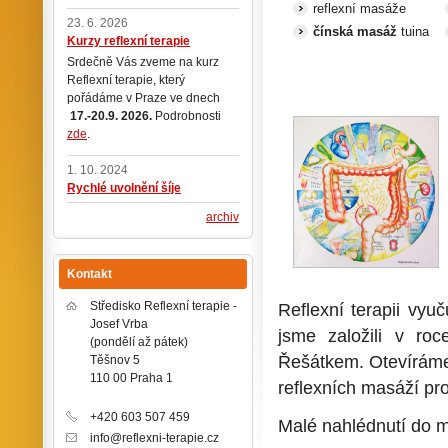
reflexní masáže
23. 6. 2026
čínská masáž
tuina
Kurzy reflexní terapie
Srdečně Vás zveme na kurz
Reflexní terapie, který
pořádáme v Praze ve dnech
17.-20.9. 2026.
Podrobnosti
zde
.
1. 10. 2024
Rychlé uvolnění šíje
archiv
Kontakt
Středisko Reflexní terapie -
Reflexní terapii vyu
Josef Vrba
jsme založili v ro
(pondělí až pátek)
Řešátkem. Otevíráme
Těšnov 5
110 00 Praha 1
reflexních masáží pro
+420 603 507 459
Malé nahlédnutí do m
info@reflexni-terapie.cz