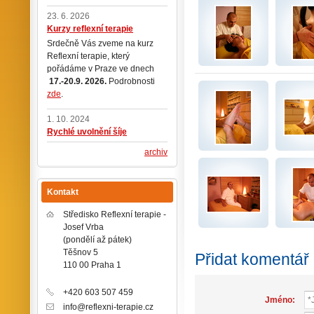
23. 6. 2026
Kurzy reflexní terapie
Srdečně Vás zveme na kurz
Reflexní terapie, který
pořádáme v Praze ve dnech
17.-20.9. 2026.
Podrobnosti
zde
.
1. 10. 2024
Rychlé uvolnění šíje
archiv
Kontakt
Středisko Reflexní terapie -
Josef Vrba
(pondělí až pátek)
Těšnov 5
Přidat komentář
110 00 Praha 1
+420 603 507 459
Jméno:
info@reflexni-terapie.cz