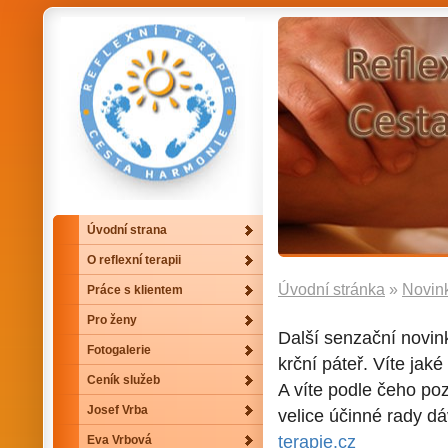
Úvodní strana
O reflexní terapii
Úvodní stránka
»
Novin
Práce s klientem
Pro ženy
Další senzační novinka
Fotogalerie
krční páteř. Víte jak
Ceník služeb
A víte podle čeho po
Josef Vrba
velice účinné rady dá
terapie.cz
Eva Vrbová