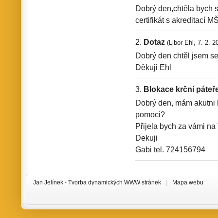
Dobrý den,chtěla bych se
certifikát s akreditací 
Dotaz
(Libor Ehl, 7. 2. 
Dobrý den chtěl jsem se 
Děkuji Ehl
Blokace krční páteř
Dobrý den, mám akutni b
pomoci?
Přijela bych za vámi na
Dekuji
Gabi tel. 724156794
Jan Jelínek -
Tvorba dynamických WWW stránek
|
Mapa webu