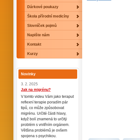
Dárkové poukazy
Škola přírodní medicíny
Slovníček pojmů
Napište nám
Kontakt
Kurzy
Novinky
3. 2. 2025
Jak na migrénu?
V tomto videu Vám jako teraput
reflexní terapie poradím pár
tipů, co může způsobovat
migrénu. Určité části hlavy,
když bolí znamená to určitý
problém s vnitřním orgánem.
Většina problémů je ovšem
spojena s psychikou.